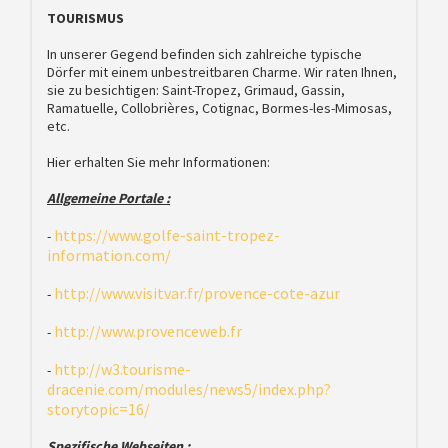
TOURISMUS
In unserer Gegend befinden sich zahlreiche typische
Dörfer mit einem unbestreitbaren Charme. Wir raten Ihnen,
sie zu besichtigen: Saint-Tropez, Grimaud, Gassin,
Ramatuelle, Collobrières, Cotignac, Bormes-les-Mimosas,
etc.
Hier erhalten Sie mehr Informationen:
Allgemeine Portale :
https://www.golfe-saint-tropez-
-
information.com/
http://www.visitvar.fr/provence-cote-azur
-
http://www.provenceweb.fr
-
http://w3.tourisme-
-
dracenie.com/modules/news5/index.php?
storytopic=16/
Spezifische Webseiten :