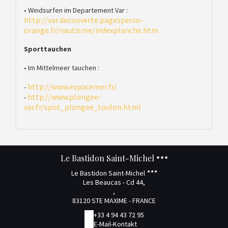
• Windsurfen im Departement Var :
http://var.decouverte.pagesperso-
orange.fr/nautisme/indexplanche.htm
Sporttauchen
• Im Mittelmeer tauchen :
http://www.espacemer.fr/
-
http://www.plongee-
-
var.fr/spot_plongee_toulon.html
Le Bastidon Saint-Michel
Le Bastidon Saint-Michel
Les Beaucas - Cd 44,
,
83120 STE MAXIME - FRANCE
+33 4 94 43 72 95
E-Mail-Kontakt