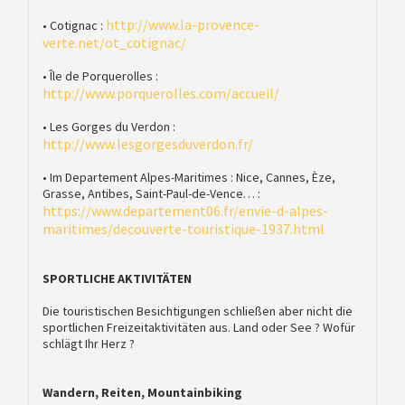
http://www.la-provence-
• Cotignac :
verte.net/ot_cotignac/
• Île de Porquerolles :
http://www.porquerolles.com/accueil/
• Les Gorges du Verdon :
http://www.lesgorgesduverdon.fr/
• Im Departement Alpes-Maritimes : Nice, Cannes, Èze,
Grasse, Antibes, Saint-Paul-de-Vence… :
https://www.departement06.fr/envie-d-alpes-
maritimes/decouverte-touristique-1937.html
SPORTLICHE AKTIVITÄTEN
Die touristischen Besichtigungen schließen aber nicht die
sportlichen Freizeitaktivitäten aus. Land oder See ? Wofür
schlägt Ihr Herz ?
Wandern, Reiten, Mountainbiking