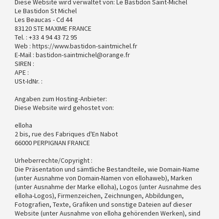
Diese Website wird verwaltet von: Le Bastidon Saint-Michel
Le Bastidon St Michel
Les Beaucas - Cd 44
83120 STE MAXIME FRANCE
Tel. : +33 4 94 43 72 95
Web : https://www.bastidon-saintmichel.fr
E-Mail : bastidon-saintmichel@orange.fr
SIREN :
APE :
USt-IdNr. :
Angaben zum Hosting-Anbieter:
Diese Website wird gehostet von:
elloha
2 bis, rue des Fabriques d'En Nabot
66000 PERPIGNAN FRANCE
Urheberrechte/Copyright :
Die Präsentation und sämtliche Bestandteile, wie Domain-Name
(unter Ausnahme von Domain-Namen von ellohaweb), Marken
(unter Ausnahme der Marke elloha), Logos (unter Ausnahme des
elloha-Logos), Firmenzeichen, Zeichnungen, Abbildungen,
Fotografien, Texte, Grafiken und sonstige Dateien auf dieser
Website (unter Ausnahme von elloha gehörenden Werken), sind