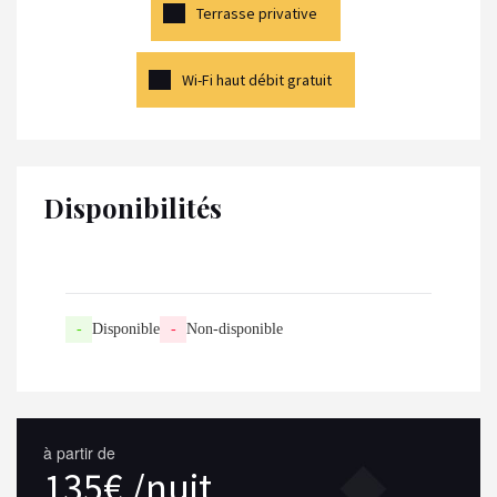
Terrasse privative
Wi-Fi haut débit gratuit
Disponibilités
-
Disponible
-
Non-disponible
à partir de
135€ /nuit