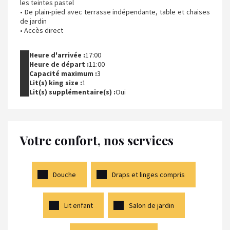
les teintes pastel
• De plain-pied avec terrasse indépendante, table et chaises
de jardin
• Accès direct
Heure d'arrivée :
17:00
Heure de départ :
11:00
Capacité maximum :
3
Lit(s) king size :
1
Lit(s) supplémentaire(s) :
Oui
Votre confort, nos services
Douche
Draps et linges compris
Lit enfant
Salon de jardin